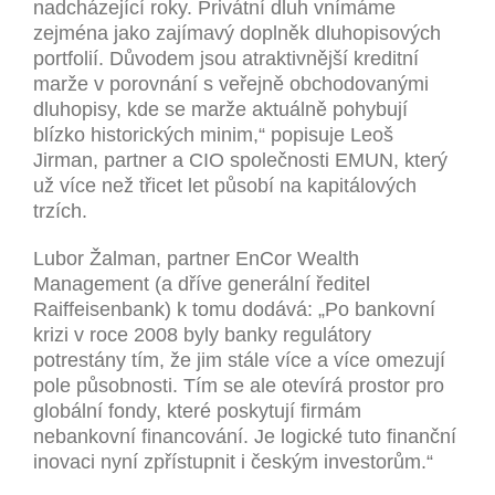
nadcházející roky. Privátní dluh vnímáme
zejména jako zajímavý doplněk dluhopisových
portfolií. Důvodem jsou atraktivnější kreditní
marže v porovnání s veřejně obchodovanými
dluhopisy, kde se marže aktuálně pohybují
blízko historických minim,“ popisuje Leoš
Jirman, partner a CIO společnosti EMUN, který
už více než třicet let působí na kapitálových
trzích.
Lubor Žalman, partner EnCor Wealth
Management (a dříve generální ředitel
Raiffeisenbank) k tomu dodává: „Po bankovní
krizi v roce 2008 byly banky regulátory
potrestány tím, že jim stále více a více omezují
pole působnosti. Tím se ale otevírá prostor pro
globální fondy, které poskytují firmám
nebankovní financování. Je logické tuto finanční
inovaci nyní zpřístupnit i českým investorům.“