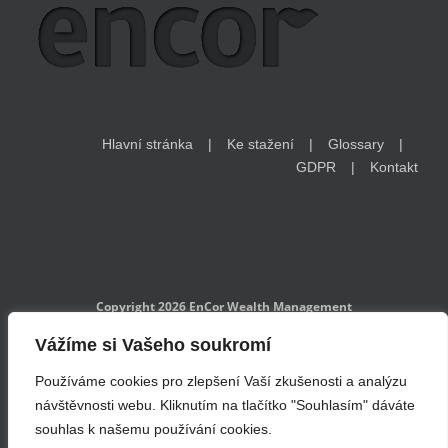
Hlavní stránka
Ke stažení
Glossary
GDPR
Kontakt
Copyright 2026 EnCor Wealth Management
EnCor Wealth Management s r.o. je investičním zprostředkovatelem
Vážíme si Vašeho soukromí
registrovaným Českou národní bankou a podléhá regulatornímu
dohledu ČNB. Informace na www.encorwealth.com nelze považovat
Používáme cookies pro zlepšení Vaší zkušenosti a analýzu
za nabídku, výzvu k nabídce, radu k nákupu nebo prodeji cenných
papírů ani za konkrétní investiční doporučení. Minulá výkonnost není
návštěvnosti webu. Kliknutím na tlačítko "Souhlasím" dáváte
zárukou budoucích výsledků. Příklady držby jsou pouze ilustrativní a
nezohledňují finanční situaci a osobní poměry jednotlivých investorů.
souhlas k našemu používání cookies.
Investice do cenných papírů mohou ztratit na hodnotě. Rizika spojená