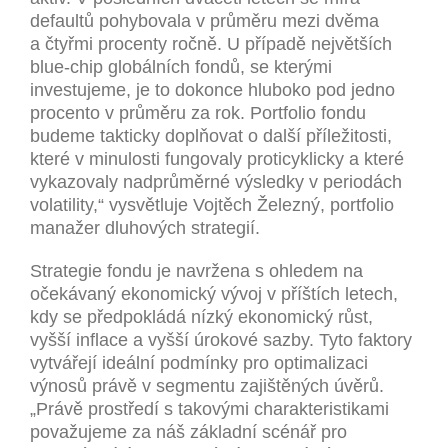
defaultů pohybovala v průměru mezi dvěma
a čtyřmi procenty ročně. U případě největších
blue-chip globálních fondů, se kterými
investujeme, je to dokonce hluboko pod jedno
procento v průměru za rok. Portfolio fondu
budeme takticky doplňovat o další příležitosti,
které v minulosti fungovaly proticyklicky a které
vykazovaly nadprůměrné výsledky v periodách
volatility,“ vysvětluje Vojtěch Železný, portfolio
manažer dluhových strategií.
Strategie fondu je navržena s ohledem na
očekávaný ekonomický vývoj v příštích letech,
kdy se předpokládá nízký ekonomický růst,
vyšší inflace a vyšší úrokové sazby. Tyto faktory
vytvářejí ideální podmínky pro optimalizaci
výnosů právě v segmentu zajištěných úvěrů.
„Právě prostředí s takovými charakteristikami
považujeme za náš základní scénář pro