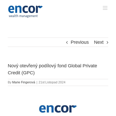
Skip
to
content
Previous
Next
Nový otevřený podílový fond Global Private
Credit (GPC)
By
Marie Fingerová
|
21st Listopad 2024