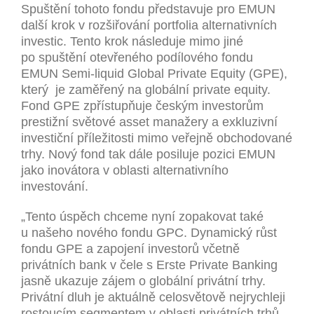
Spuštění tohoto fondu představuje pro EMUN
další krok v rozšiřování portfolia alternativních
investic. Tento krok následuje mimo jiné
po spuštění otevřeného podílového fondu
EMUN Semi-liquid Global Private Equity (GPE),
který je zaměřený na globální private equity.
Fond GPE zpřístupňuje českým investorům
prestižní světové asset manažery a exkluzivní
investiční příležitosti mimo veřejně obchodované
trhy. Nový fond tak dále posiluje pozici EMUN
jako inovátora v oblasti alternativního
investování.
„Tento úspěch chceme nyní zopakovat také
u našeho nového fondu GPC. Dynamický růst
fondu GPE a zapojení investorů včetně
privátních bank v čele s Erste Private Banking
jasně ukazuje zájem o globální privátní trhy.
Privátní dluh je aktuálně celosvětově nejrychleji
rostoucím segmentem v oblasti privátních trhů.