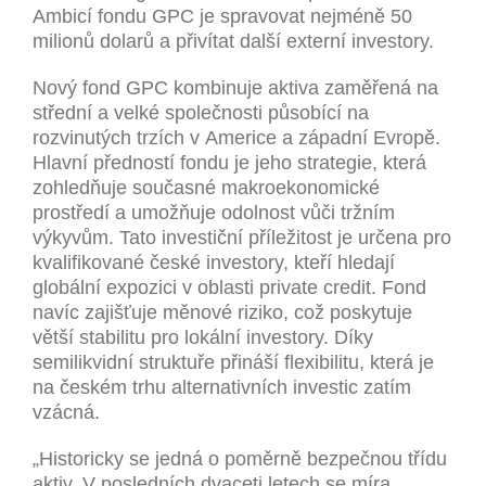
Ambicí fondu GPC je spravovat nejméně 50
milionů dolarů a přivítat další externí investory.
Nový fond GPC kombinuje aktiva zaměřená na
střední a velké společnosti působící na
rozvinutých trzích v Americe a západní Evropě.
Hlavní předností fondu je jeho strategie, která
zohledňuje současné makroekonomické
prostředí a umožňuje odolnost vůči tržním
výkyvům. Tato investiční příležitost je určena pro
kvalifikované české investory, kteří hledají
globální expozici v oblasti private credit. Fond
navíc zajišťuje měnové riziko, což poskytuje
větší stabilitu pro lokální investory. Díky
semilikvidní struktuře přináší flexibilitu, která je
na českém trhu alternativních investic zatím
vzácná.
„Historicky se jedná o poměrně bezpečnou třídu
aktiv. V posledních dvaceti letech se míra