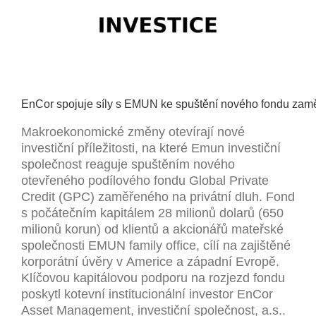
EnCor
spojuje
síly
s
EMUN
ke
spuštění
nového
fondu
zam
Makroekonomické změny otevírají nové
investiční příležitosti, na které Emun investiční
společnost reaguje spuštěním nového
otevřeného podílového fondu Global Private
Credit (GPC) zaměřeného na privátní dluh. Fond
s počátečním kapitálem 28 milionů dolarů (650
milionů korun) od klientů a akcionářů mateřské
společnosti EMUN family office, cílí na zajištěné
korporátní úvěry v Americe a západní Evropě.
Klíčovou kapitálovou podporu na rozjezd fondu
poskytl kotevní institucionální investor EnCor
Asset Management, investiční společnost, a.s..