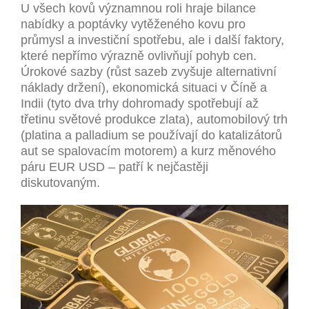
U všech kovů významnou roli hraje bilance
nabídky a poptávky vytěženého kovu pro
průmysl a investiční spotřebu, ale i další faktory,
které nepřímo výrazně ovlivňují pohyb cen.
Úrokové sazby (růst sazeb zvyšuje alternativní
náklady držení), ekonomická situaci v Číně a
Indii (tyto dva trhy dohromady spotřebují až
třetinu světové produkce zlata), automobilový trh
(platina a palladium se používají do katalizátorů
aut se spalovacím motorem) a kurz měnového
páru EUR USD – patří k nejčastěji
diskutovaným.