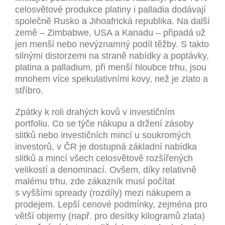
celosvětové produkce platiny i palladia dodávají
společně Rusko a Jihoafrická republika. Na další
země – Zimbabwe, USA a Kanadu – připadá už
jen menší nebo nevýznamný podíl těžby. S takto
silnými distorzemi na straně nabídky a poptávky,
platina a palladium, při menší hloubce trhu, jsou
mnohem více spekulativními kovy, než je zlato a
stříbro.
Zpátky k roli drahých kovů v investičním
portfoliu. Co se týče nákupu a držení zásoby
slitků nebo investičních mincí u soukromých
investorů, v ČR je dostupná základní nabídka
slitků a mincí všech celosvětově rozšířených
velikostí a denominací. Ovšem, díky relativně
malému trhu, zde zákazník musí počítat
s vyššími spready (rozdíly) mezi nákupem a
prodejem. Lepší cenové podmínky, zejména pro
větší objemy (např. pro desítky kilogramů zlata)