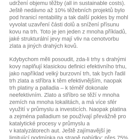
udržení objemu těžby (all in sustainable costs).
Ještě nedávno až 10% těžebních projektů bylo
pod hranicí rentability a tak další pokles by mohl
vyvolat uzavření části dolů a snížení přísunu
kovu na trh. Toto je jen jeden z mnoha příkladů,
jaké strukturální jevy mají vliv na cenotvorbu
zlata a jiných drahých kovů.
Kdybychom měli posoudit, zda-li trhy s drahými
kovy naplňují klasickou definici efektivního trhu,
jako například velký burzovní trh, tak bych řadil
trh zlata a stříbra k těm efektivnějším, naopak
trh platiny a palladia – k téměř dokonale
neefektivním. Zlato a stříbro se těží v mnoha
zemích na mnoha lokalitách, a má více sfér
využití v průmyslu a investicích. Naopak platina
a zejména palladium se používají převážně pro
katalytické procesy v průmyslu a
v katalyzátorech aut. Ještě zajímavější je
limitující podmínka na straně nabídky: přes 75%