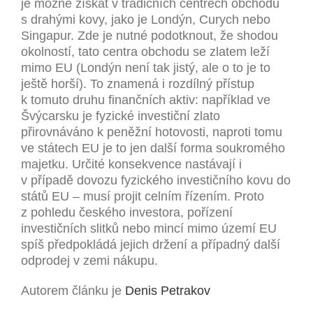
je možné získat v tradičních centrech obchodu
s drahými kovy, jako je Londýn, Curych nebo
Singapur. Zde je nutné podotknout, že shodou
okolností, tato centra obchodu se zlatem leží
mimo EU (Londýn není tak jistý, ale o to je to
ještě horší). To znamená i rozdílný přístup
k tomuto druhu finančních aktiv: například ve
Švýcarsku je fyzické investiční zlato
přirovnáváno k peněžní hotovosti, naproti tomu
ve státech EU je to jen další forma soukromého
majetku. Určité konsekvence nastávají i
v případě dovozu fyzického investičního kovu do
států EU – musí projit celním řízením. Proto
z pohledu českého investora, pořízení
investičních slitků nebo mincí mimo území EU
spíš předpokládá jejich držení a případný další
odprodej v zemi nákupu.
Autorem článku je
Denis Petrakov