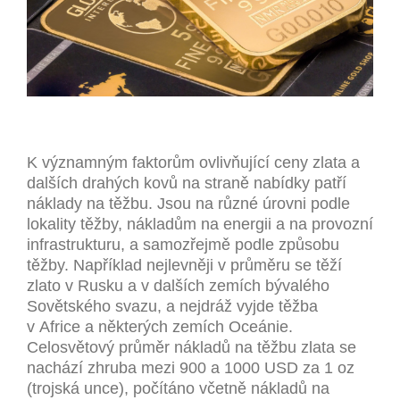
K významným faktorům ovlivňující ceny zlata a
dalších drahých kovů na straně nabídky patří
náklady na těžbu. Jsou na různé úrovni podle
lokality těžby, nákladům na energii a na provozní
infrastrukturu, a samozřejmě podle způsobu
těžby. Například nejlevněji v průměru se těží
zlato v Rusku a v dalších zemích bývalého
Sovětského svazu, a nejdráž vyjde těžba
v Africe a některých zemích Oceánie.
Celosvětový průměr nákladů na těžbu zlata se
nachází zhruba mezi 900 a 1000 USD za 1 oz
(trojská unce), počítáno včetně nákladů na